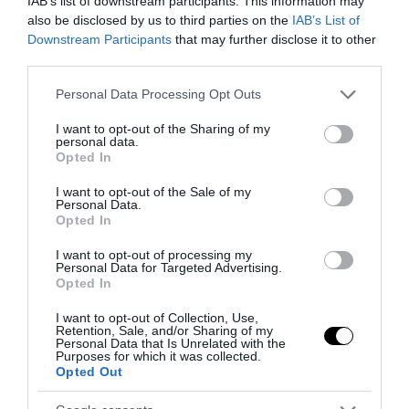
IAB’s list of downstream participants. This information may
also be disclosed by us to third parties on the
IAB’s List of
Downstream Participants
that may further disclose it to other
third parties.
Mustaine dei Megadeth e l’invettiva contro la “dittatura
sanitaria”: “Uniti nessuno potrà fermarci”
Please note that this website/app uses one or more Google
Personal Data Processing Opt Outs
services and may gather and store information including but
17 Settembre 2021
not limited to your visit or usage behaviour. You may click to
I want to opt-out of the Sharing of my
personal data.
grant or deny consent to Google and its third-party tags to
Opted In
use your data for below specified purposes in below Google
consent section.
I want to opt-out of the Sale of my
Personal Data.
Opted In
I want to opt-out of processing my
Personal Data for Targeted Advertising.
Opted In
I want to opt-out of Collection, Use,
Retention, Sale, and/or Sharing of my
Personal Data that Is Unrelated with the
Purposes for which it was collected.
Opted Out