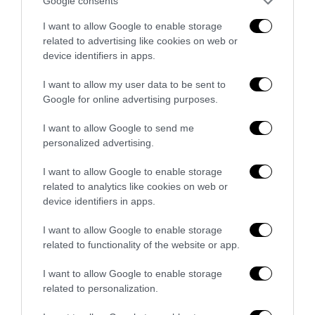
Draghi tra i 100 di Time: con lo “spiegone” dell’amica
Google consents
banchiera
I want to allow Google to enable storage
15 Settembre 2021
related to advertising like cookies on web or
device identifiers in apps.
I want to allow my user data to be sent to
Google for online advertising purposes.
I want to allow Google to send me
personalized advertising.
I want to allow Google to enable storage
related to analytics like cookies on web or
device identifiers in apps.
I want to allow Google to enable storage
related to functionality of the website or app.
Afghanistan, lo studente britannico in “vacanza” torna a
I want to allow Google to enable storage
casa: “Grazie all’esercito”
related to personalization.
17 Agosto 2021