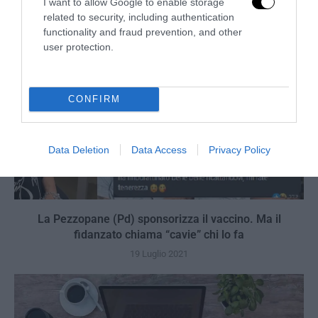
I want to allow Google to enable storage
related to security, including authentication
functionality and fraud prevention, and other
user protection.
CONFIRM
Data Deletion
Data Access
Privacy Policy
La Pezzopane (Pd) sponsorizza il vaccino. Ma il
fidanzato chiama “cavie” chi lo fa
19 Luglio 2021