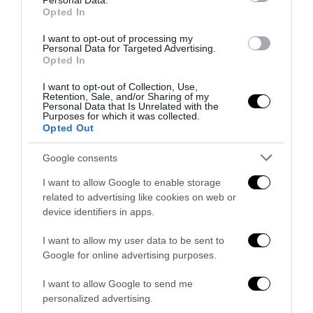
Personal Data.
Opted In
L’immigrazione è l’ultimo rifugio degli incapaci: contro
l’economia delle braccia
I want to opt-out of processing my
Personal Data for Targeted Advertising.
27 Luglio 2026
Opted In
I want to opt-out of Collection, Use,
Retention, Sale, and/or Sharing of my
Personal Data that Is Unrelated with the
Purposes for which it was collected.
Opted Out
Google consents
I want to allow Google to enable storage
related to advertising like cookies on web or
device identifiers in apps.
I want to allow my user data to be sent to
Google for online advertising purposes.
Il grande inganno dell’immigrazione: l’Italia ha bisogno
I want to allow Google to send me
di più idee, non di più braccia
personalized advertising.