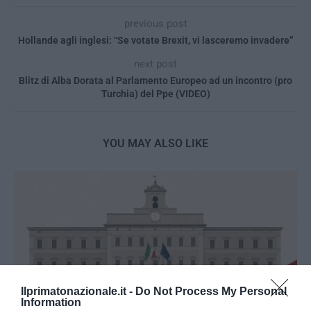
previous post
Hollande agli inglesi: “Se votate Brexit, vi lasceremo invadere”
next post
Blitz di Alba Dorata al Parlamento Europeo ad un incontro (pro
Turchia) del Ppe (VIDEO)
YOU MAY ALSO LIKE
Ilprimatonazionale.it -
Do Not Process My Personal
Information