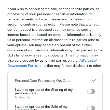
If you wish to opt-out of the sale, sharing to third parties, or
processing of your personal or sensitive information for
targeted advertising by us, please use the below opt-out
La Camera boccia il patentino antifascista per parlare a
section to confirm your selection. Please note that after your
Montecitorio: palo clamoroso del Pd
opt-out request is processed you may continue seeing
interest-based ads based on personal information utilized by
5 Agosto 2026
us or personal information disclosed to third parties prior to
your opt-out. You may separately opt-out of the further
disclosure of your personal information by third parties on the
IAB’s list of downstream participants. This information may
also be disclosed by us to third parties on the
IAB’s List of
Downstream Participants
that may further disclose it to other
third parties.
Please note that this website/app uses one or more Google
Personal Data Processing Opt Outs
services and may gather and store information including but
not limited to your visit or usage behaviour. You may click to
I want to opt-out of the Sharing of my
personal data.
grant or deny consent to Google and its third-party tags to
Opted In
use your data for below specified purposes in below Google
consent section.
I want to opt-out of the Sale of my