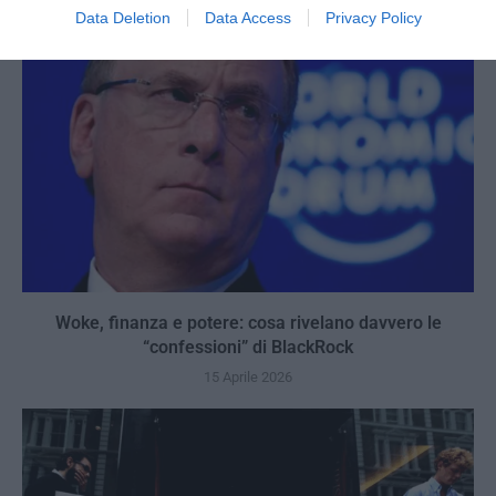
Data Deletion
Data Access
Privacy Policy
Woke, finanza e potere: cosa rivelano davvero le
“confessioni” di BlackRock
15 Aprile 2026