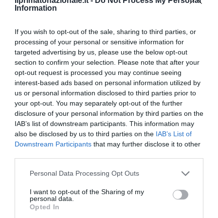
Ilprimatonazionale.it -
Do Not Process My Personal
Information
If you wish to opt-out of the sale, sharing to third parties, or
processing of your personal or sensitive information for
targeted advertising by us, please use the below opt-out
L’immigrazione è l’ultimo rifugio degli incapaci: contro
section to confirm your selection. Please note that after your
l’economia delle braccia
opt-out request is processed you may continue seeing
interest-based ads based on personal information utilized by
27 Luglio 2026
us or personal information disclosed to third parties prior to
your opt-out. You may separately opt-out of the further
disclosure of your personal information by third parties on the
IAB’s list of downstream participants. This information may
also be disclosed by us to third parties on the
IAB’s List of
Downstream Participants
that may further disclose it to other
third parties.
Please note that this website/app uses one or more Google
Personal Data Processing Opt Outs
services and may gather and store information including but
not limited to your visit or usage behaviour. You may click to
I want to opt-out of the Sharing of my
personal data.
grant or deny consent to Google and its third-party tags to
Opted In
use your data for below specified purposes in below Google