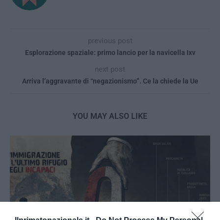
previous post
Esplorazione spaziale: primo lancio per la navicella Ixv
next post
Arriva l’aggravante di “negazionismo”. Ce la chiede la Ue
YOU MAY ALSO LIKE