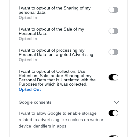
services and may gather and store information including but
not limited to your visit or usage behaviour. You may click to
I want to opt-out of the Sharing of my
personal data.
grant or deny consent to Google and its third-party tags to
Opted In
use your data for below specified purposes in below Google
consent section.
I want to opt-out of the Sale of my
Personal Data.
Opted In
I want to opt-out of processing my
Personal Data for Targeted Advertising.
Opted In
I want to opt-out of Collection, Use,
Retention, Sale, and/or Sharing of my
Personal Data that Is Unrelated with the
Purposes for which it was collected.
Opted Out
Remigrazione, il Copasir riconosce all’antifascismo il
veto del disordine
Google consents
6 Agosto 2026
I want to allow Google to enable storage
related to advertising like cookies on web or
device identifiers in apps.