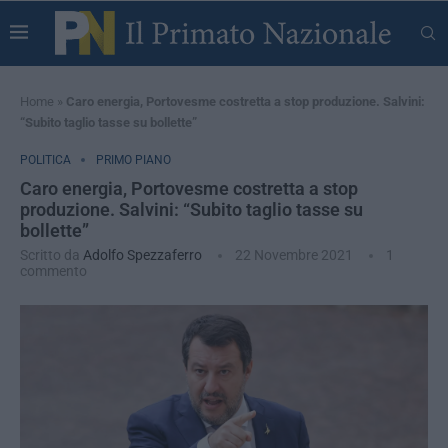
Home
»
Caro energia, Portovesme costretta a stop produzione. Salvini:
“Subito taglio tasse su bollette”
POLITICA
PRIMO PIANO
Caro energia, Portovesme costretta a stop
produzione. Salvini: “Subito taglio tasse su
bollette”
Scritto da
Adolfo Spezzaferro
22 Novembre 2021
1
commento