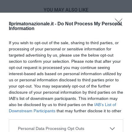
YOU MAY ALSO LIKE
Ilprimatonazionale.it -
Do Not Process My Personal
Information
If you wish to opt-out of the sale, sharing to third parties, or
processing of your personal or sensitive information for
targeted advertising by us, please use the below opt-out
section to confirm your selection. Please note that after your
opt-out request is processed you may continue seeing
interest-based ads based on personal information utilized by
us or personal information disclosed to third parties prior to
your opt-out. You may separately opt-out of the further
disclosure of your personal information by third parties on the
IAB’s list of downstream participants. This information may
also be disclosed by us to third parties on the
IAB’s List of
Bonaccini e il mito delle barricate di Parma: quando
Downstream Participants
that may further disclose it to other
l’antifascismo copia il fascismo
third parties.
6 Agosto 2026
Please note that this website/app uses one or more Google
Personal Data Processing Opt Outs