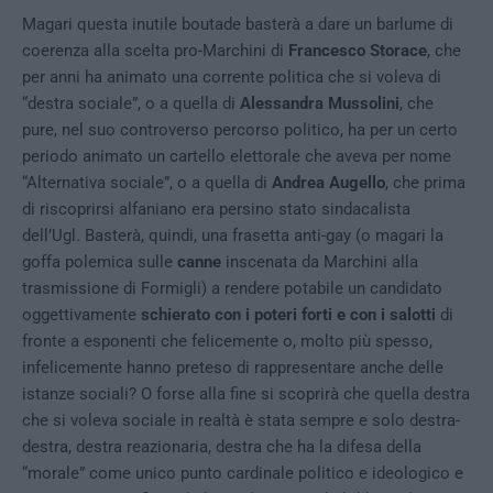
Magari questa inutile boutade basterà a dare un barlume di
coerenza alla scelta pro-Marchini di
Francesco Storace
, che
per anni ha animato una corrente politica che si voleva di
“destra sociale”, o a quella di
Alessandra Mussolini
, che
pure, nel suo controverso percorso politico, ha per un certo
periodo animato un cartello elettorale che aveva per nome
“Alternativa sociale”, o a quella di
Andrea Augello
, che prima
di riscoprirsi alfaniano era persino stato sindacalista
dell’Ugl. Basterà, quindi, una frasetta anti-gay (o magari la
goffa polemica sulle
canne
inscenata da Marchini alla
trasmissione di Formigli) a rendere potabile un candidato
oggettivamente
schierato con i poteri forti e con i salotti
di
fronte a esponenti che felicemente o, molto più spesso,
infelicemente hanno preteso di rappresentare anche delle
istanze sociali? O forse alla fine si scoprirà che quella destra
che si voleva sociale in realtà è stata sempre e solo destra-
destra, destra reazionaria, destra che ha la difesa della
“morale” come unico punto cardinale politico e ideologico e