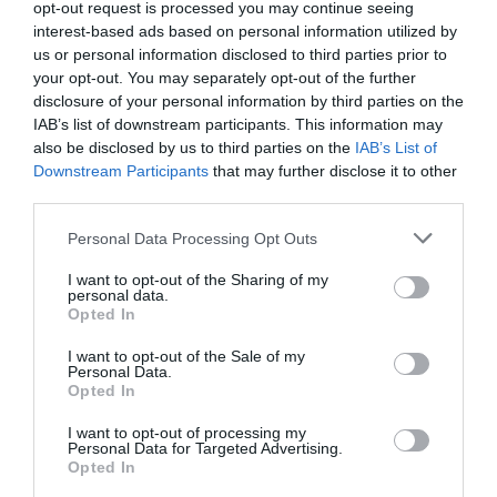
opt-out request is processed you may continue seeing
interest-based ads based on personal information utilized by
us or personal information disclosed to third parties prior to
your opt-out. You may separately opt-out of the further
disclosure of your personal information by third parties on the
IAB’s list of downstream participants. This information may
also be disclosed by us to third parties on the
IAB’s List of
Downstream Participants
that may further disclose it to other
third parties.
Please note that this website/app uses one or more Google
Personal Data Processing Opt Outs
services and may gather and store information including but
not limited to your visit or usage behaviour. You may click to
I want to opt-out of the Sharing of my
Il caso Fakir secondo gli antifascisti: dal vittimismo alla
personal data.
grant or deny consent to Google and its third-party tags to
nuova lotta di classe
Opted In
use your data for below specified purposes in below Google
22 Luglio 2026
consent section.
I want to opt-out of the Sale of my
Personal Data.
Opted In
I want to opt-out of processing my
Personal Data for Targeted Advertising.
Opted In