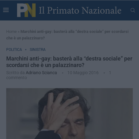
Home
»
Marchini anti-gay: basterà alla “destra sociale” per scordarsi
che è un palazzinaro?
POLITICA
SINISTRA
Marchini anti-gay: basterà alla “destra sociale” per
scordarsi che è un palazzinaro?
Scritto da
Adriano Scianca
10 Maggio 2016
1
commento