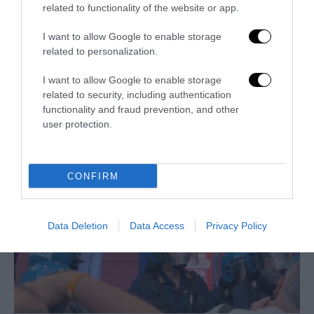
related to functionality of the website or app.
I want to allow Google to enable storage
related to personalization.
Legge elettorale, la “palude” salva se stessa: bocciate le
I want to allow Google to enable storage
preferenze, restano i soliti privilegi
related to security, including authentication
15 Luglio 2026
functionality and fraud prevention, and other
user protection.
CONFIRM
Data Deletion
Data Access
Privacy Policy