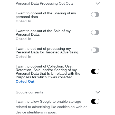
Please note that this website/app uses one or more Google
Personal Data Processing Opt Outs
services and may gather and store information including but
Bonaccini e il mito delle barricate di Parma: quando
not limited to your visit or usage behaviour. You may click to
I want to opt-out of the Sharing of my
l’antifascismo copia il fascismo
personal data.
grant or deny consent to Google and its third-party tags to
Opted In
6 Agosto 2026
use your data for below specified purposes in below Google
consent section.
I want to opt-out of the Sale of my
Personal Data.
Opted In
I want to opt-out of processing my
Personal Data for Targeted Advertising.
Opted In
I want to opt-out of Collection, Use,
Retention, Sale, and/or Sharing of my
Personal Data that Is Unrelated with the
Purposes for which it was collected.
Opted Out
Google consents
I want to allow Google to enable storage
Remigrazione, il Copasir riconosce all’antifascismo il
related to advertising like cookies on web or
veto del disordine
device identifiers in apps.