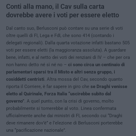
Conti alla mano, il Cav sulla carta
dovrebbe avere i voti per essere eletto
Dal canto suo, Berlusconi può contare su una serie di voti
oltre quelli di FI, Lega e FdI, che sono 414 (contando i
delegati regionali). Dalla quarta votazione infatti bastano 505
voti per essere eletti (la maggioranza assoluta). A guardare
bene, infatti, e al netto dei voti dei renziani di IV – che per ora
non hanno detto né sì né no –
ci sono circa un centinaio di
parlamentari sparsi tra il Misto e altri senza gruppo, i
cosiddetti centristi
. Altra mossa del Cav, secondo quanto
riporta il Corriere, è far sapere in giro che
se Draghi venisse
eletto al Quirinale, Forza Italia “uscirebbe subito dal
governo”
. A quel punto, con la crisi di governo, molto
probabilmente si tornerebbe al voto. Linea confermata
ufficialmente anche dai ministri di FI, secondo cui “Draghi
deve rimanere dov’è” e l’elezione di Berlusconi porterebbe
una “pacificazione nazionale”.