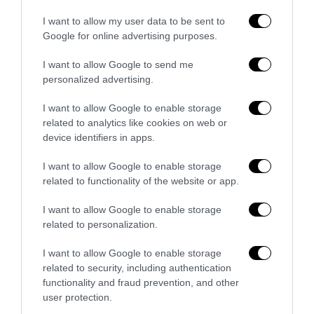
6 Agosto 2026
I want to allow my user data to be sent to
Google for online advertising purposes.
I want to allow Google to send me
personalized advertising.
I want to allow Google to enable storage
related to analytics like cookies on web or
device identifiers in apps.
I want to allow Google to enable storage
related to functionality of the website or app.
I want to allow Google to enable storage
related to personalization.
La Camera boccia il patentino antifascista per parlare a
Montecitorio: palo clamoroso del Pd
I want to allow Google to enable storage
related to security, including authentication
5 Agosto 2026
functionality and fraud prevention, and other
user protection.