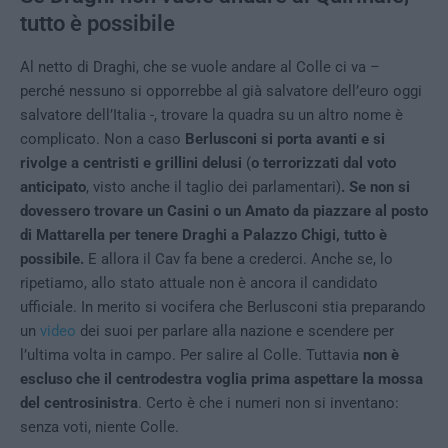
tutto è possibile
Al netto di Draghi, che se vuole andare al Colle ci va –
perché nessuno si opporrebbe al già salvatore dell’euro oggi
salvatore dell’Italia -, trovare la quadra su un altro nome è
complicato. Non a caso
Berlusconi si porta avanti e si
rivolge a centristi e grillini delusi
(
o terrorizzati dal voto
anticipato
, visto anche il taglio dei parlamentari)
. Se non si
dovessero trovare un Casini o un Amato da piazzare al posto
di Mattarella per tenere Draghi a Palazzo Chigi, tutto è
possibile.
E allora il Cav fa bene a crederci. Anche se, lo
ripetiamo, allo stato attuale non è ancora il candidato
ufficiale. In merito si vocifera che Berlusconi stia preparando
un
video
dei suoi per parlare alla nazione e scendere per
l’ultima volta in campo. Per salire al Colle. Tuttavia
non è
escluso che il centrodestra voglia prima aspettare la mossa
del centrosinistra
. Certo è che i numeri non si inventano:
senza voti, niente Colle.