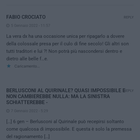
FABIO CROCIATO
REPLY
5 Gennaio 2022 - 11:57
La vera dx ha una occasione unica per ripagarlo a dovere
della colossale presa per il culo di fine secolo! Gli altri son
tutti traditori e lui ?! Non potrà più nascondersi dentro e
dietro alle belle f…e.
Caricamento...
BERLUSCONI AL QUIRINALE? QUASI IMPOSSIBILE E
REPLY
NON CAMBIEREBBE NULLA: MA LA SINISTRA
SCHIATTEREBBE -
7 Gennaio 2022 - 5:29
[…] 6 gen – Berlusconi al Quirinale può recepirsi soltanto
come qualcosa di impossibile. E questa è solo la premessa
del ragionamento […]