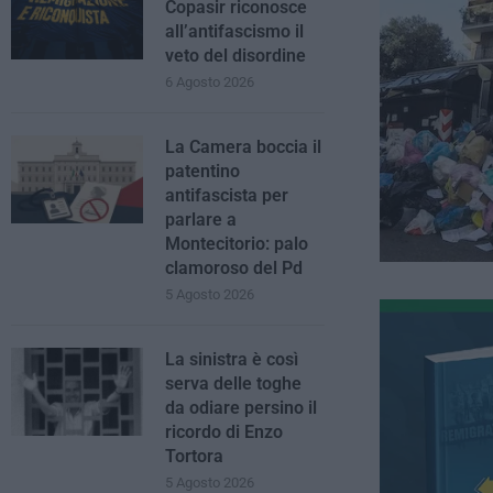
Copasir riconosce
all’antifascismo il
veto del disordine
6 Agosto 2026
La Camera boccia il
patentino
antifascista per
parlare a
Montecitorio: palo
clamoroso del Pd
5 Agosto 2026
La sinistra è così
serva delle toghe
da odiare persino il
ricordo di Enzo
Tortora
5 Agosto 2026