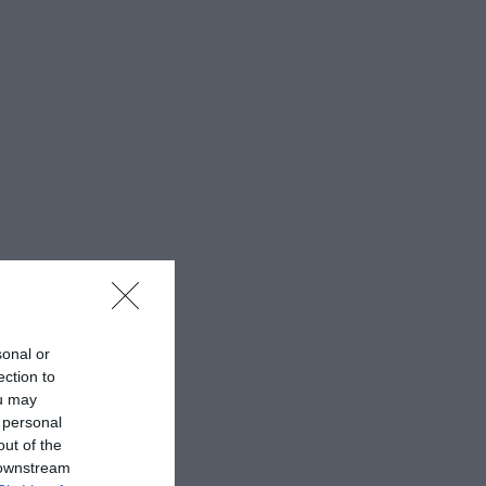
sonal or
ello
ection to
tato della
ou may
er “la situazione
 personal
te il ministero.
out of the
 downstream
Raggi di