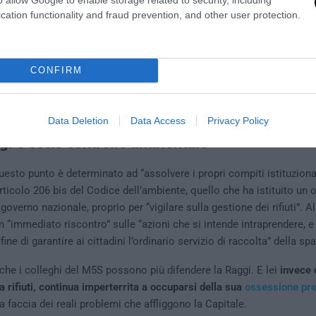
cation functionality and fraud prevention, and other user protection.
CONFIRM
Data Deletion
Data Access
Privacy Policy
gi è sotto controllo ambientale
uesto punto è determinato ad “assolvere i propri compiti istituzionali
rticolo 206 bis del Codice dell’ambiente, quello che ha istituito un 
governo nazionale, proprio per “vigilare sulla gestione dei rifiuti”. 
n “immediato riscontro” sulle “azioni che si intende intraprendere, e
 fine di garantire ai cittadini l’ordinario servizio di raccolta” della sp
e i colleghi del M5S possono più difendere la Raggi. E lei
invece 
 rifiuti, continua imperterrita a occuparsi della sua
ossessione pre
la faccia dei reali problemi che affliggono la Capitale.