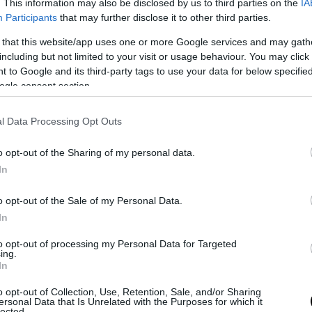
. This information may also be disclosed by us to third parties on the
IA
estrema urgenza “le azioni che intende intraprendere per garantire
Participants
that may further disclose it to other third parties.
zio di raccolta dei rifiuti”
. Dal canto loro, anche le Asl hanno parlat
ergenza igienica già in atto, che può portare alla successiva insor
 that this website/app uses one or more Google services and may gath
including but not limited to your visit or usage behaviour. You may click 
 to Google and its third-party tags to use your data for below specifi
ogle consent section.
l Data Processing Opt Outs
o opt-out of the Sharing of my personal data.
In
o opt-out of the Sale of my Personal Data.
In
to opt-out of processing my Personal Data for Targeted
ing.
In
 al Campidoglio
o opt-out of Collection, Use, Retention, Sale, and/or Sharing
ersonal Data that Is Unrelated with the Purposes for which it
inistero dell’Ambiente – firmata dal capo della Direzione generale per
lected.