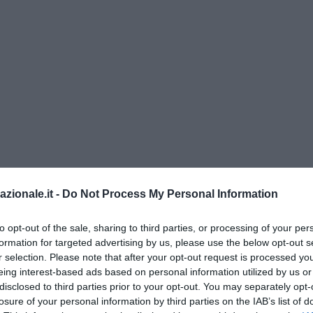
azionale.it -
Do Not Process My Personal Information
del ministero dell’Ambiente
to opt-out of the sale, sharing to third parties, or processing of your per
o nazionale, per la precisione un ministero a guida 5 Stelle come qu
formation for targeted advertising by us, please use the below opt-out s
a riconoscere che “
non paiono ingiustificate preoccupazioni per lo s
r selection. Please note that after your opt-out request is processed y
dell’ambiente” nella Capitale
. E infatti è scattato l’allarme rosso p
eing interest-based ads based on personal information utilized by us or
dell’attività di raccolta dei rifiuti” che si trascina da settimane, avver
disclosed to third parties prior to your opt-out. You may separately opt-
losure of your personal information by third parties on the IAB’s list of
uindi messo il Campidoglio sotto “vigilanza”
, chiedendo alla giunta 