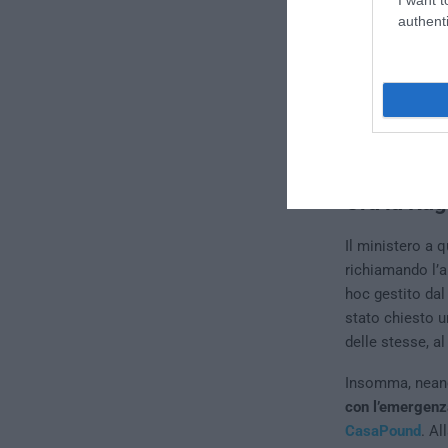
authenti
Ora la Rag
Il ministero a q
richiamando l’a
hoc gestito dal 
stato chiesto u
delle stesse, al
Insomma, neanch
con l’emergenza
CasaPound
. Al