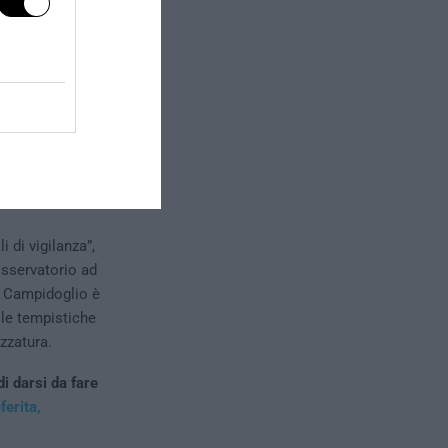
 di vigilanza”,
osservatorio ad
Al Campidoglio è
 le tempistiche
azzatura.
di darsi da fare
ferita,