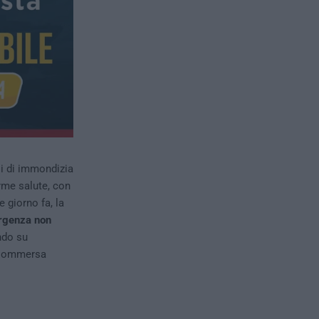
li di immondizia
arme salute, con
e giorno fa, la
ergenza non
ndo su
e sommersa