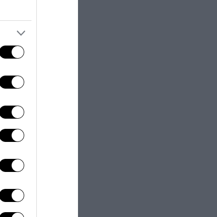
 Il
io Monti.
che perché
te delle
ù grande
 – aveva fornito
re le criticità
 che fa capo al
i trattamento
i Malagrotta per
la città di
i rifiuti
“, si