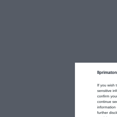
Ilprimaton
L’allarme 
If you wish 
Ora è il govern
sensitive in
dell’Ambiente, 
confirm you
salute umana e 
continue se
di grave stallo 
information 
further disc
Il governo ha q