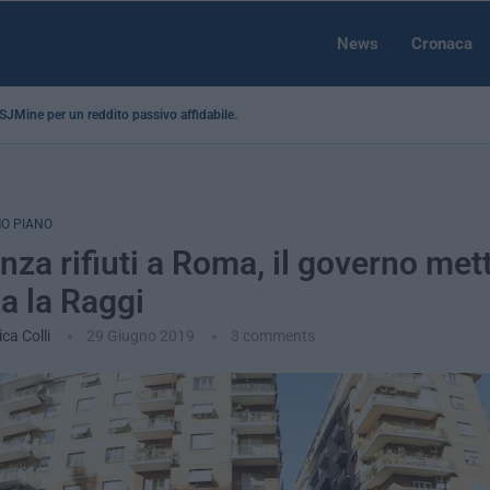
News
Cronaca
a SJMine per un reddito passivo affidabile...
O PIANO
za rifiuti a Roma, il governo met
za la Raggi
ca Colli
29 Giugno 2019
3 comments