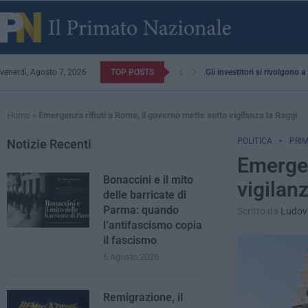
venerdì, Agosto 7, 2026
TOP POSTS
Gli investitori si rivolgono 
Home
»
Emergenza rifiuti a Roma, il governo mette sotto vigilanza la Raggi
POLITICA
PRIM
Notizie Recenti
Emergen
Bonaccini e il mito
vigilan
delle barricate di
Parma: quando
Scritto da
Ludovi
l’antifascismo copia
il fascismo
6 Agosto 2026
Remigrazione, il