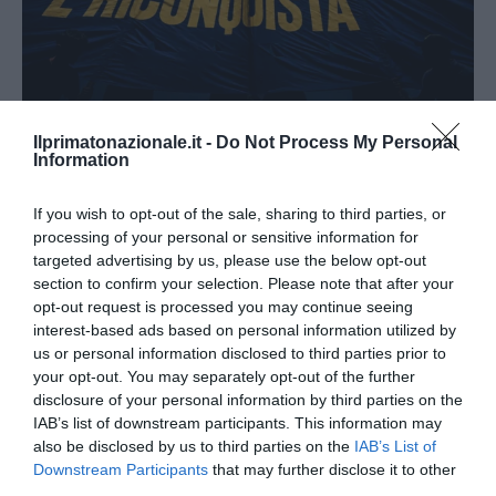
Ilprimatonazionale.it -
Do Not Process My Personal
Information
Remigrazione, il Copasir riconosce all’antifascismo il
veto del disordine
If you wish to opt-out of the sale, sharing to third parties, or
processing of your personal or sensitive information for
6 Agosto 2026
targeted advertising by us, please use the below opt-out
section to confirm your selection. Please note that after your
opt-out request is processed you may continue seeing
interest-based ads based on personal information utilized by
us or personal information disclosed to third parties prior to
your opt-out. You may separately opt-out of the further
disclosure of your personal information by third parties on the
IAB’s list of downstream participants. This information may
also be disclosed by us to third parties on the
IAB’s List of
Downstream Participants
that may further disclose it to other
third parties.