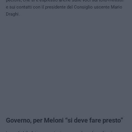
pectore, che si è espresso anche sulle voci sul toto-ministri
e sui contatti con il presidente del Consiglio uscente Mario
Draghi.
Governo, per Meloni “si deve fare presto”