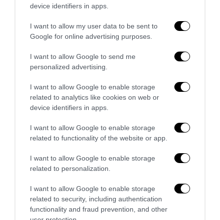
device identifiers in apps.
La sinistra è così serva delle toghe da odiare persino il
ricordo di Enzo...
I want to allow my user data to be sent to
5 Agosto 2026
Google for online advertising purposes.
I want to allow Google to send me
personalized advertising.
I want to allow Google to enable storage
related to analytics like cookies on web or
device identifiers in apps.
I want to allow Google to enable storage
related to functionality of the website or app.
I want to allow Google to enable storage
related to personalization.
I want to allow Google to enable storage
L’Anpi divora se stessa: la fabbrica delle scomuniche
related to security, including authentication
esplode su Israele
functionality and fraud prevention, and other
user protection.