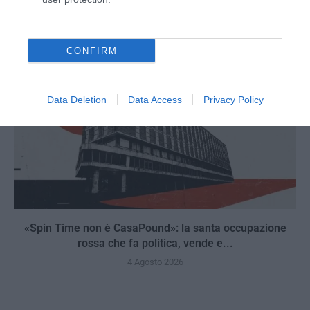
5 Agosto 2026
CONFIRM
Data Deletion
Data Access
Privacy Policy
«Spin Time non è CasaPound»: la santa occupazione
rossa che fa politica, vende e...
4 Agosto 2026