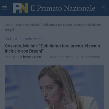
Home
»
Governo, Meloni: “Dobbiamo fare presto. Nessun inciucio con
Draghi”
POLITICA
PRIMO PIANO
Governo, Meloni: “Dobbiamo fare presto. Nessun
inciucio con Draghi”
Scritto da
Alberto Celletti
4 Ottobre 2022
3 comments