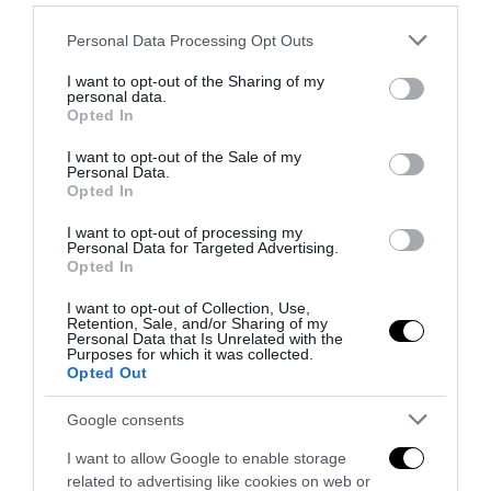
Please note that this website/app uses one or more Google
Personal Data Processing Opt Outs
services and may gather and store information including but
not limited to your visit or usage behaviour. You may click to
I want to opt-out of the Sharing of my
personal data.
La Camera boccia il patentino antifascista per parlare a
grant or deny consent to Google and its third-party tags to
Opted In
Montecitorio: palo clamoroso del Pd
use your data for below specified purposes in below Google
consent section.
I want to opt-out of the Sale of my
5 Agosto 2026
Personal Data.
Opted In
I want to opt-out of processing my
Personal Data for Targeted Advertising.
Opted In
I want to opt-out of Collection, Use,
Retention, Sale, and/or Sharing of my
Personal Data that Is Unrelated with the
Purposes for which it was collected.
Opted Out
Google consents
I want to allow Google to enable storage
related to advertising like cookies on web or