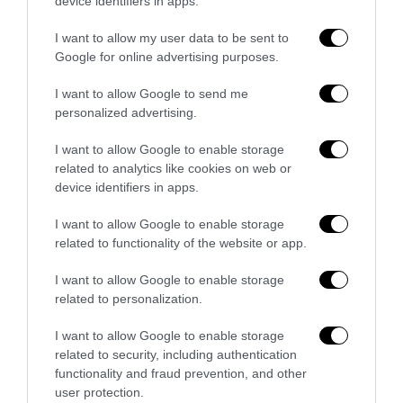
device identifiers in apps.
I want to allow my user data to be sent to
Google for online advertising purposes.
I want to allow Google to send me
personalized advertising.
I want to allow Google to enable storage
related to analytics like cookies on web or
device identifiers in apps.
Piacenza, niente lavoro per chi commemora Acca
I want to allow Google to enable storage
Larenzia: la ritorsione ideologica della Prefettura
related to functionality of the website or app.
27 Luglio 2026
I want to allow Google to enable storage
related to personalization.
I want to allow Google to enable storage
related to security, including authentication
functionality and fraud prevention, and other
user protection.