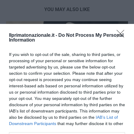
YOU MAY ALSO LIKE
Ilprimatonazionale.it -
Do Not Process My Personal
Information
If you wish to opt-out of the sale, sharing to third parties, or
processing of your personal or sensitive information for
targeted advertising by us, please use the below opt-out
section to confirm your selection. Please note that after your
opt-out request is processed you may continue seeing
interest-based ads based on personal information utilized by
us or personal information disclosed to third parties prior to
your opt-out. You may separately opt-out of the further
disclosure of your personal information by third parties on the
L’immigrazione è l’ultimo rifugio degli incapaci: contro
IAB’s list of downstream participants. This information may
l’economia delle braccia
also be disclosed by us to third parties on the
IAB’s List of
Downstream Participants
that may further disclose it to other
27 Luglio 2026
third parties.