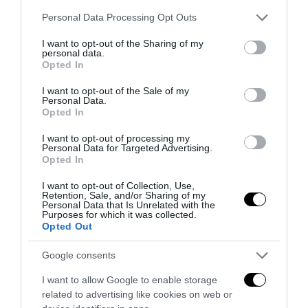
Please note that this website/app uses one or more Google
Personal Data Processing Opt Outs
services and may gather and store information including but
not limited to your visit or usage behaviour. You may click to
I want to opt-out of the Sharing of my
personal data.
grant or deny consent to Google and its third-party tags to
Opted In
use your data for below specified purposes in below Google
consent section.
I want to opt-out of the Sale of my
Personal Data.
Opted In
I want to opt-out of processing my
Personal Data for Targeted Advertising.
Opted In
I want to opt-out of Collection, Use,
Retention, Sale, and/or Sharing of my
Personal Data that Is Unrelated with the
Il grande inganno dell’immigrazione: l’Italia ha bisogno
Purposes for which it was collected.
di più idee, non di più braccia
Opted Out
27 Luglio 2026
Google consents
I want to allow Google to enable storage
related to advertising like cookies on web or