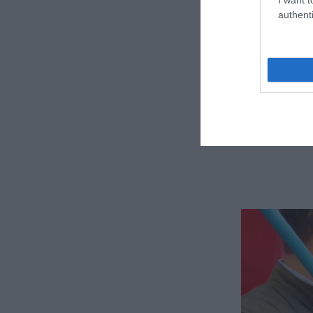
è stata promos
authenti