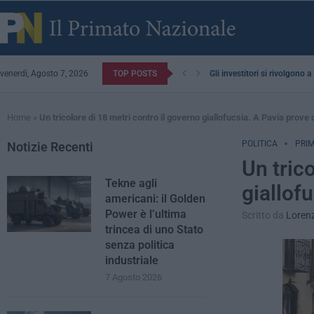
venerdì, Agosto 7, 2026
TOP POSTS
Gli investitori si rivolgono 
Home
»
Un tricolore di 18 metri contro il governo giallofucsia. A Pavia prove 
POLITICA
PRIM
Notizie Recenti
Un tric
Tekne agli
giallof
americani: il Golden
Power è l’ultima
Scritto da
Loren
trincea di uno Stato
senza politica
industriale
7 Agosto 2026