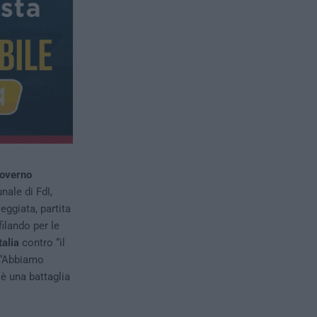
governo
nale di FdI,
eggiata, partita
ilando per le
talia
contro “il
. “Abbiamo
 è una battaglia