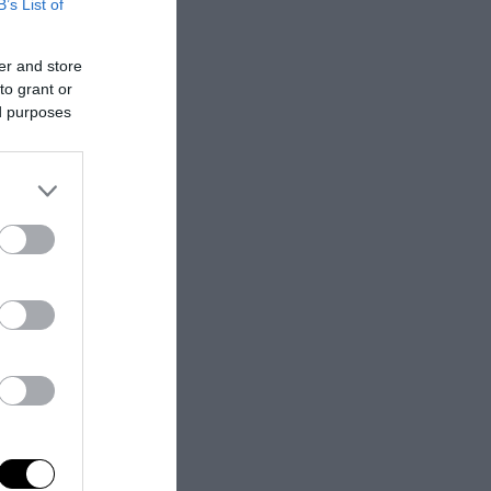
B’s List of
. Non può esserci
er and store
to grant or
ed purposes