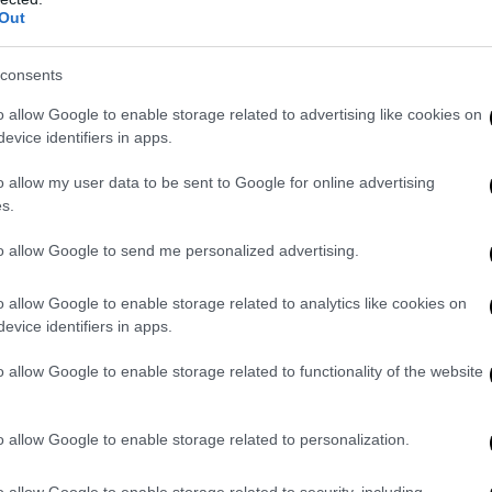
Out
consents
o allow Google to enable storage related to advertising like cookies on
evice identifiers in apps.
o allow my user data to be sent to Google for online advertising
s.
Angela De Rosa la responsabile lombarda di CasaPound
to allow Google to send me personalized advertising.
 di Norma Cossetto
o allow Google to enable storage related to analytics like cookies on
evice identifiers in apps.
piegato anche la decisione di CasaPound di scendere in piazza insi
amo passeggiato per Strada Nuova sotto il simbolo del tricolore aff
o allow Google to enable storage related to functionality of the website
he non si arrendono. Lottiamo per un’Italia forte e giusta capace di r
olo”. La manifestazione è terminata con le parole dell’onorevole di Fr
o allow Google to enable storage related to personalization.
er poi spostarsi in Piazza Italia e
stringersi attorno al ricordo dell
ia Norma Cossetto,
uccisa ed infoibata il 5 ottobre 1943 per mano titin
o allow Google to enable storage related to security, including