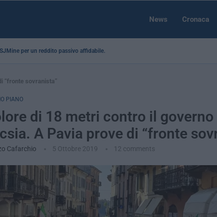
News
Cronaca
a SJMine per un reddito passivo affidabile...
di “fronte sovranista”
O PIANO
olore di 18 metri contro il governo
ucsia. A Pavia prove di “fronte sov
zo Cafarchio
5 Ottobre 2019
12 comments