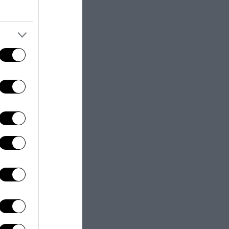
eme a Fratelli
ermando che ci
idare voce e
atelli d’Italia
a martire
a. L’iniziativa