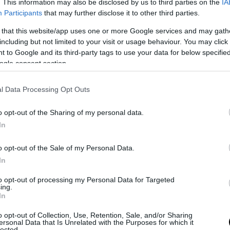
. This information may also be disclosed by us to third parties on the
IA
stabile e ben pagato, di difesa dei confini e difesa dei diritti sociali
Participants
that may further disclose it to other third parties.
 sovranità nazionale”.
 that this website/app uses one or more Google services and may gath
including but not limited to your visit or usage behaviour. You may click 
 to Google and its third-party tags to use your data for below specifi
ogle consent section.
l Data Processing Opt Outs
o opt-out of the Sharing of my personal data.
In
o opt-out of the Sale of my Personal Data.
In
to opt-out of processing my Personal Data for Targeted
ing.
In
o opt-out of Collection, Use, Retention, Sale, and/or Sharing
ersonal Data that Is Unrelated with the Purposes for which it
lected.