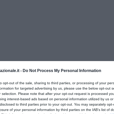
azionale.it -
Do Not Process My Personal Information
anche CasaPound
to opt-out of the sale, sharing to third parties, or processing of your per
formation for targeted advertising by us, please use the below opt-out s
r selection. Please note that after your opt-out request is processed y
zione ha partecipato anche
un nutrito gruppo di sostenitori di CasaP
eing interest-based ads based on personal information utilized by us or
 tartaruga frecciata è stato guidato dalla portavoce lombarda Ang
disclosed to third parties prior to your opt-out. You may separately opt-
piazza a Pavia anche noi abbiamo voluto dire la nostra contro l’ese
losure of your personal information by third parties on the IAB’s list of
nno già dimostrato anche alle scorse elezioni Europee che vogliono 