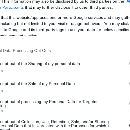
. This information may also be disclosed by us to third parties on the
IA
chic di Capalbio (e il Pd
Participants
that may further disclose it to other third parties.
vogliono rifugiati in cen
 that this website/app uses one or more Google services and may gath
by
Nicola Mattei
13 Agosto 2016
including but not limited to your visit or usage behaviour. You may click 
 to Google and its third-party tags to use your data for below specifi
Capalbio (Gr), 13 ago – Da capitale dei 
ogle consent section.
soprattutto, della sinistra radical chic,
frontiera della protesta contro i …
l Data Processing Opt Outs
o opt-out of the Sharing of my personal data.
In
APPROFONDIMENTI
SPORT
Cinesi e Pd: il caso Pavi
o opt-out of the Sale of my Personal Data.
In
l’insolito connubio che s
distruggendo il calcio it
to opt-out of processing my Personal Data for Targeted
ing.
In
by
La Redazione
10 Agosto 2016
Pavia, 10 ago – Pavia è una bellissima 
o opt-out of Collection, Use, Retention, Sale, and/or Sharing
ersonal Data that Is Unrelated with the Purposes for which it
situata a meno di quaranta chilometri 
lected.