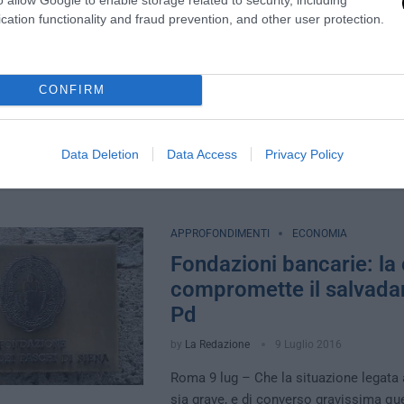
Brogli elettorali: Viareg
cation functionality and fraud prevention, and other user protection.
caos, il primo sospettato
by
Ettore Maltempo
15 Luglio 2016
CONFIRM
Viareggio, 15 lug – Nella città del carn
a votare per eleggere il Sindaco. È qua
il TAR …
Data Deletion
Data Access
Privacy Policy
APPROFONDIMENTI
ECONOMIA
Fondazioni bancarie: la 
compromette il salvada
Pd
by
La Redazione
9 Luglio 2016
Roma 9 lug – Che la situazione legata
sia grave, e di converso gravissima qu