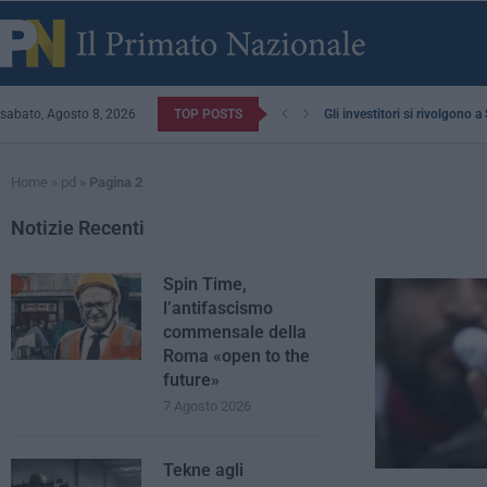
sabato, Agosto 8, 2026
TOP POSTS
Gli investitori si rivolgono 
Home
»
pd
»
Pagina 2
Notizie Recenti
Spin Time,
l’antifascismo
commensale della
Roma «open to the
future»
7 Agosto 2026
Tekne agli