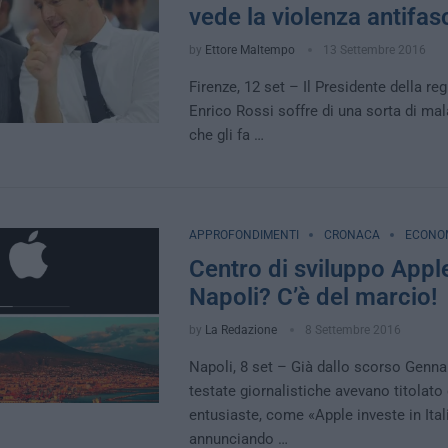
vede la violenza antifas
by
Ettore Maltempo
13 Settembre 2016
Firenze, 12 set – Il Presidente della r
Enrico Rossi soffre di una sorta di mala
che gli fa …
APPROFONDIMENTI
CRONACA
ECONO
Centro di sviluppo Appl
Napoli? C’è del marcio!
by
La Redazione
8 Settembre 2016
Napoli, 8 set – Già dallo scorso Genna
testate giornalistiche avevano titolato 
entusiaste, come «Apple investe in Itali
annunciando …