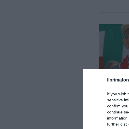
Ilprimaton
If you wish 
sensitive in
confirm you
continue se
information 
further disc