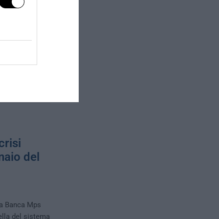
gio è nel
 è il PD
evale si tornerà
nto ha stabilito
crisi
naio del
 a Banca Mps
ella del sistema