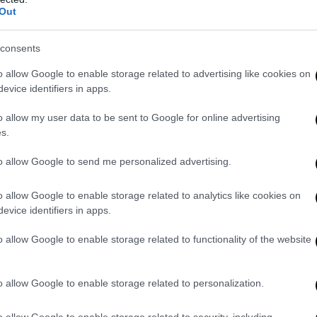
Out
capitale del Regno …
consents
o allow Google to enable storage related to advertising like cookies on
CRONACA
POLITICA
SINISTRA
evice identifiers in apps.
Firenze: antifascisti ass
o allow my user data to be sent to Google for online advertising
sede di CasaPound (chiu
s.
residenti li insultano (V
to allow Google to send me personalized advertising.
by
La Redazione
4 Agosto 2016
o allow Google to enable storage related to analytics like cookies on
Firenze, 4 ago – Il capoluogo toscano
evice identifiers in apps.
uno dei luoghi prediletti per lo sfogo de
Si, perché stamattina, circa …
o allow Google to enable storage related to functionality of the website
o allow Google to enable storage related to personalization.
POLITICA
SINISTRA
o allow Google to enable storage related to security, including