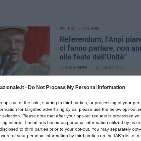
POLITICA
SINISTRA
Referendum, l’Anpi pian
ci fanno parlare, non a
alle feste dell’Unità”
by
Nicola Mattei
21 Agosto 2016
Roma, 20 – E il censuratore finì censur
presente l’Anpi, sempre attiva nella vig
azionale.it -
Do Not Process My Personal Information
democratica delle città medaglia d’oro,
to opt-out of the sale, sharing to third parties, or processing of your per
formation for targeted advertising by us, please use the below opt-out s
r selection. Please note that after your opt-out request is processed y
eing interest-based ads based on personal information utilized by us or
CRONACA
SINISTRA
disclosed to third parties prior to your opt-out. You may separately opt-
“Mandateli in periferia”: 
losure of your personal information by third parties on the IAB’s list of