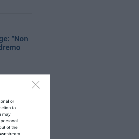
ge: “Non
ndremo
ato. Avete
ilanza
 d’argento, di …
sonal or
ection to
ou may
 personal
out of the
i radical
 downstream