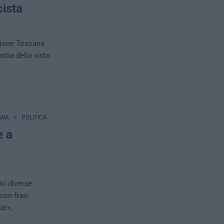
cista
egione Toscana
ttia della vista
MIA
POLITICA
e a
io diverse
con frasi
a!»,