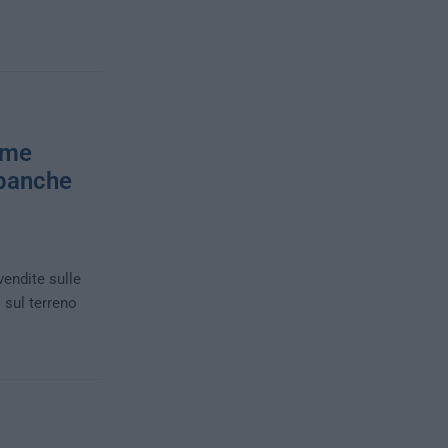
ome
 banche
vendite sulle
 sul terreno