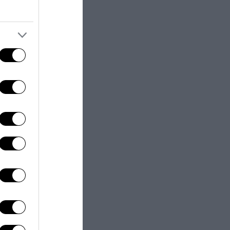
altano
sa), i
IDEO)
 sembra essere
gli antifascisti.