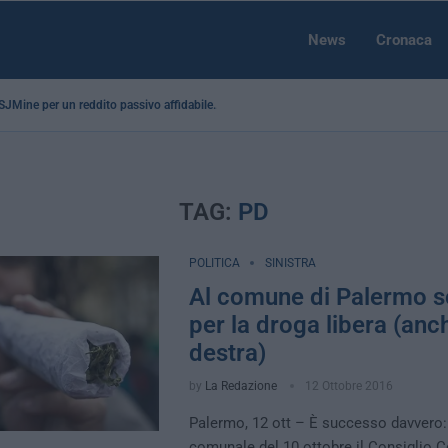
News
Cronaca
a SJMine per un reddito passivo affidabile...
TAG:
PD
POLITICA
SINISTRA
Al comune di Palermo so
per la droga libera (anc
destra)
by
La Redazione
12 Ottobre 2016
Palermo, 12 ott – È successo davvero:
comunale del 10 ottobre il Consiglio 