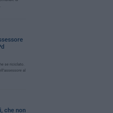
…
assessore
Pd
e se riciclato.
ell’assessore al
i, che non